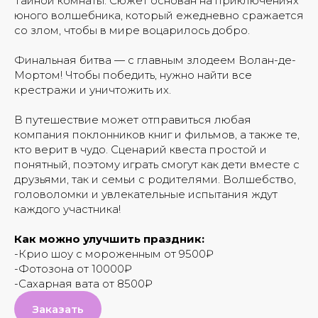
Тайной комнаты. Сюжет основан на приключениях
юного волшебника, который ежедневно сражается
со злом, чтобы в мире воцарилось добро.
Финальная битва — с главным злодеем Волан-де-
Мортом! Чтобы победить, нужно найти все
ВАМ МОЖЕТ ПОНРАВИТЬСЯ
крестражи и уничтожить их.
В путешествие может отправиться любая
компания поклонников книг и фильмов, а также те,
кто верит в чудо. Сценарий квеста простой и
понятный, поэтому играть смогут как дети вместе с
друзьями, так и семьи с родителями. Волшебство,
головоломки и увлекательные испытания ждут
каждого участника!
Как можно улучшить праздник:
-Крио шоу с мороженным от 9500₽
-Фотозона от 10000₽
-Сахарная вата от 8500₽
Заказать