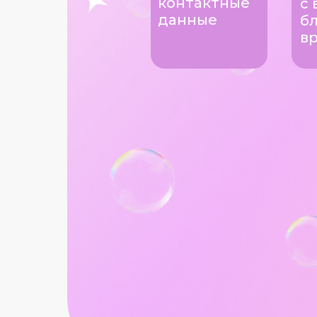
контактные
с 
данные
б
в