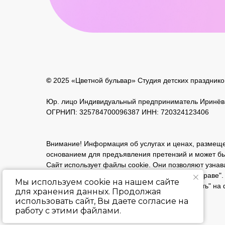
Аниматор Бэтмен в Санкт Петер
©
2025 «Цветной бульвар» Студия детских празднико
Аниматор
Бэтмен
— любимый супергерой детей,
Юр. лицо
Индивидуальный предприниматель Иринёв
в играх, конкурсах, мини‑квестах и командных и
ОГРНИП: 325784700096387 ИНН: 720324123406
Программа легко адаптируется под возраст уча
или тематическая вечеринка. С Бэтменом праздн
Внимание! Информация об услугах и ценах, размеще
основанием для предъявления претензий и может бы
Сайт использует файлы cookie. Они позволяют узнав
Что включает программа «Бэтме
Все права защищены законом "Об авторском праве".
Мы используем cookie на нашем сайте
интерактивные игры или квесты;
Нажимая кнопку "забронировать" или "отправить" на
для хранения данных. Продолжая
активные конкурсы и танцевальная программа
использовать сайт, Вы даете согласие на
дружелюбное общение и полное вовлечение 
Политика в отношении персональных данных
работу с этими файлами.
Мы создаём праздники, где каждый ребёнок чув
Пользовательское соглашение