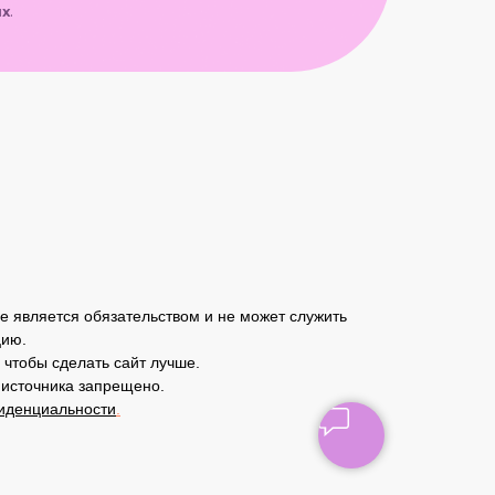
х
.
ие. Дети участвуют
город.
ждения, детский сад
 у каждого ребёнка.
 является обязательством и не может служить
цию.
чтобы сделать сайт лучше.
 источника запрещено.
иденциальности
.
ься атмосферой и