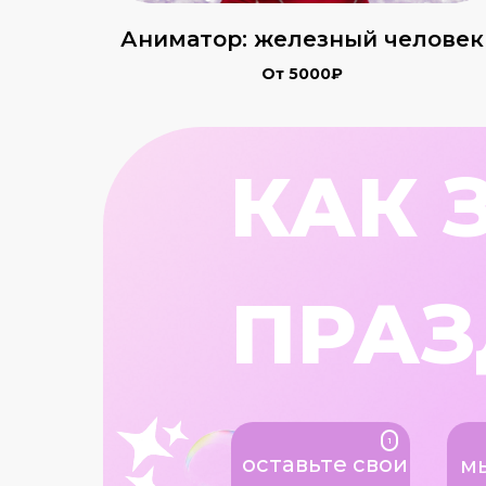
Аниматор: железный человек
От 5000₽
КАК 
ПРАЗ
1
оставьте свои
м