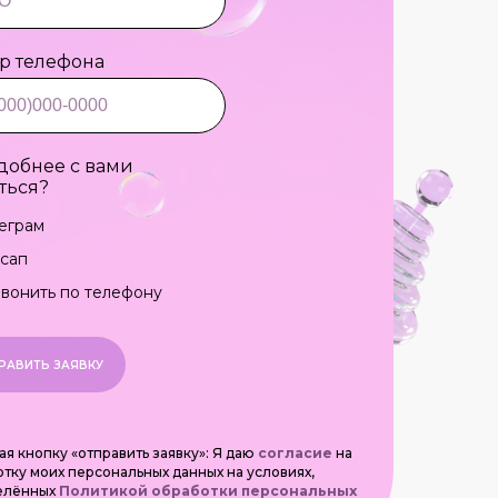
р телефона
добнее с вами
ться?
еграм
сап
вонить по телефону
РАВИТЬ ЗАЯВКУ
я кнопку «отправить заявку»: Я даю
согласие
на
тку моих персональных данных на условиях,
елённых
Политикой обработки персональных