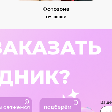
Фотозона
От 10000₽
ЗАКАЗАТЬ
ДНИК?
Ваше
2
3
подберём
ы свяжемся