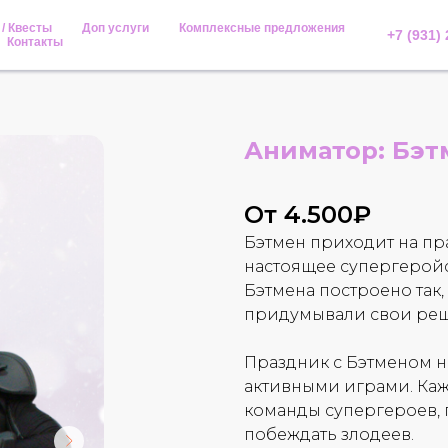
 / Квесты
Доп услуги
Комплексные предложения
+7 (931)
Контакты
Аниматор: Бэт
От 4.500₽
Бэтмен приходит на пра
настоящее супергерой
Бэтмена построено так,
придумывали свои реш
Праздник с Бэтменом 
активными играми. Ка
команды супергероев, 
побеждать злодеев.