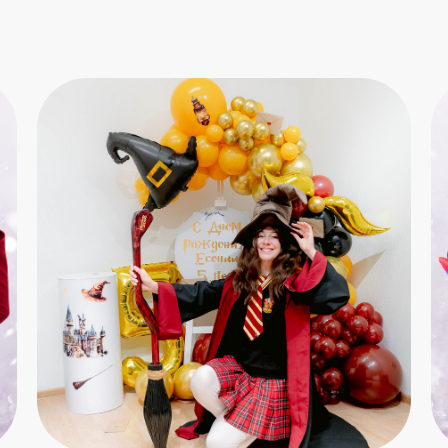
мы свяжемся
с вами
в ближайшее
время