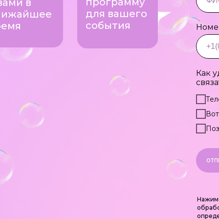
программу
вами в
для вашего
лижайшее
события
ремя
Номе
Как у
связа
Тел
Вот
Поз
ОТП
Нажима
обрабо
опред