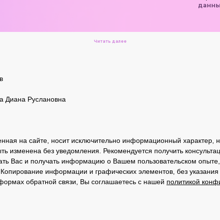
данны
Читать далее
бурге.
в
 который превращает праздник в захватывающее приключен
а Диана Руслановна
спытаниях, помогая Бэтмену бороться с «злодеями» и спасать 
стников и формат мероприятия — будь то домашний день ро
ик проходит активно, весело и оставляет яркие впечатления
нная на сайте, носит исключительно информационный характер, не
ть изменена без уведомления. Рекомендуется получить консульта
ать Вас и получать информацию о Вашем пользовательском опыте, 
н»:
 Копирование информации и графических элементов, без указания
 формах обратной связи, Вы соглашаетесь с нашей
политикой конф
;
детей в сюжет.
ствует себя особенным, а родители могут просто наслаждат